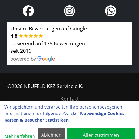
Unsere Bewertungen auf Google
4.8
basierend auf 179 Bewertungen
seit 2016
©2026 NEUFELD KFZ-Service e.K.
Kontakt
Wir speichern und verarbeiten Ihre personenbezogenen
Impressum
Informationen für folgende Zwecke:
Notwendige Cookies,
Karten & Besucher Statistiken
.
Datenschutzerklärung
Allen zustimmen
Ablehnen
Cookie-Einstellungen
Mehr erfahren