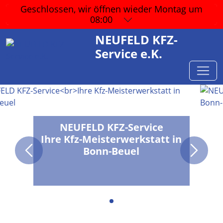
Geschlossen, wir öffnen wieder
Montag um
08:00
NEUFELD KFZ-
Service e.K.
NEUFELD KFZ-Service
Ihre Kfz-Meisterwerkstatt in
Bonn-Beuel