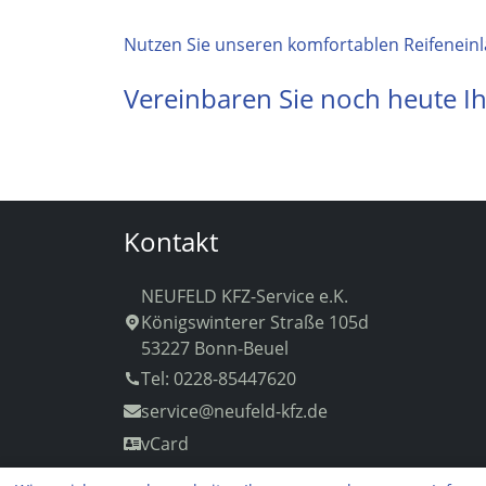
Nutzen Sie unseren komfortablen Reifeneinl
Vereinbaren Sie noch heute Ih
Kontakt
NEUFELD KFZ-Service e.K.
Königswinterer Straße 105d
53227 Bonn-Beuel
Tel: 0228-85447620
service
@neufeld-kfz.de
vCard