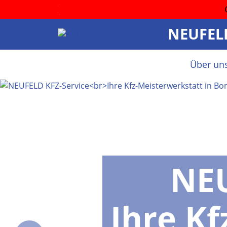
NEUFELD
Über un
NEU
Ihre Kf