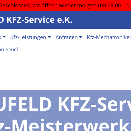
Geschlossen, wir öffnen wieder
morgen um 08:00
 KFZ-Service e.K.
s
Kfz-Leistungen
Anfragen
Kfz-Mechatronike
FELD KFZ-Ser
z-Meisterwerk