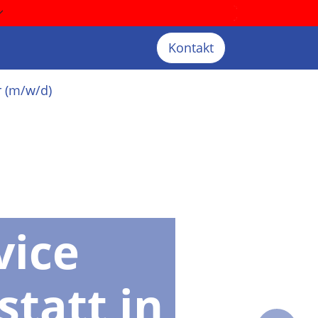
Kontakt
r (m/w/d)
vice
statt in