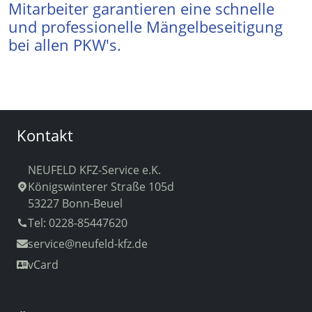
Mitarbeiter garantieren eine schnelle
und professionelle Mängelbeseitigung
bei allen PKW's.
Kontakt
NEUFELD KFZ-Service e.K.
Königswinterer Straße 105d
53227 Bonn-Beuel
Tel: 0228-85447620
service
@neufeld-kfz.de
vCard