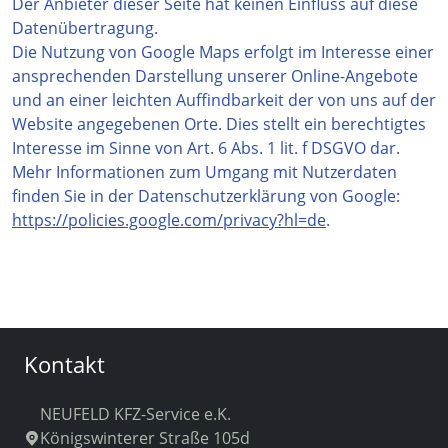
Der Anbieter dieser Seite hat keinen Einfluss auf diese
Datenübertragung.
Die Nutzung von Google Maps erfolgt im Interesse einer
ansprechenden Darstellung unserer Online-Angebote
und an einer leichten Auffindbarkeit der von uns auf der
Website angegebenen Orte. Dies stellt ein berechtigtes
Interesse im Sinne von Art. 6 Abs. 1 lit. f DSGVO dar.
Mehr Informationen zum Umgang mit Nutzerdaten
finden Sie in der Datenschutzerklärung von Google:
https://policies.google.com/privacy?hl=de
.
Kontakt
NEUFELD KFZ-Service e.K.
Königswinterer Straße 105d