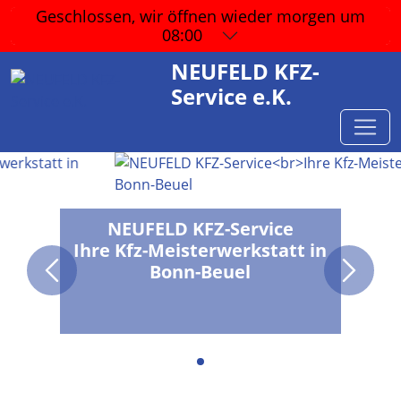
Geschlossen, wir öffnen wieder
morgen um
08:00
NEUFELD KFZ-
Service e.K.
NEUFELD KFZ-Service
Ihre Kfz-Meisterwerkstatt in
Bonn-Beuel