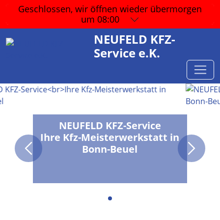
Geschlossen, wir öffnen wieder
übermorgen
um 08:00
NEUFELD KFZ-
Service e.K.
NEUFELD KFZ-Service
Ihre Kfz-Meisterwerkstatt in
Bonn-Beuel