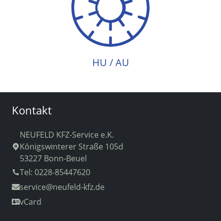
HU / AU
HU / AU
Kontakt
NEUFELD KFZ-Service e.K.
Königswinterer Straße 105d
53227 Bonn-Beuel
Tel: 0228-85447620
service
@neufeld-kfz.de
vCard